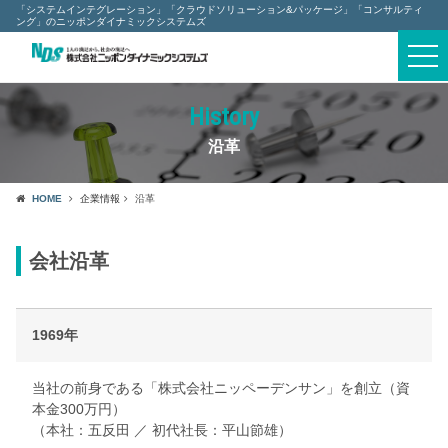
「システムインテグレーション」「クラウドソリューション&パッケージ」「コンサルティ
ング」のニッポンダイナミックシステムズ
togg
navi
History
沿革
HOME
企業情報
沿革
会社沿革
1969年
当社の前身である「株式会社ニッペーデンサン」を創立（資
本金300万円）
（本社：五反田 ／ 初代社長：平山節雄）