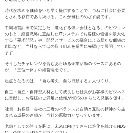
時代が求める価値をいち早く提供することで、つねに社会に必要
とされる存在であり続ける。これが当社のめざす姿です。
中期経営計画で策定した「進化する強い会社となる」のビジョン
のもと、経営戦略に直結したITシステムでお客様の価値を最大化
する「要求開発」や、開発とサービスの融合による新たな価値の
創出など、当社ならではの取り組みを業界に先駆けて展開してい
ます。
そうしたチャレンジを含むあらゆる企業活動のベースにあるの
が、「三位一体」の経営理念です。
起点となるのは、「自ら考え、自ら行動する」人づくり。
自主・自立・自律型人材として成長した社員がお客様のビジネス
に貢献し、お客様のご満足と信頼がNDSのさらなる発展を促す。
社員・お客様・会社の三者のバランスと自助と互助の精神から生
まれる成長の連鎖が、当社の原動力となっています。
老舗としての誇りを胸に、未来に向けてさらに進化を続けるNDS
に、今後ともぜひご期待ください。