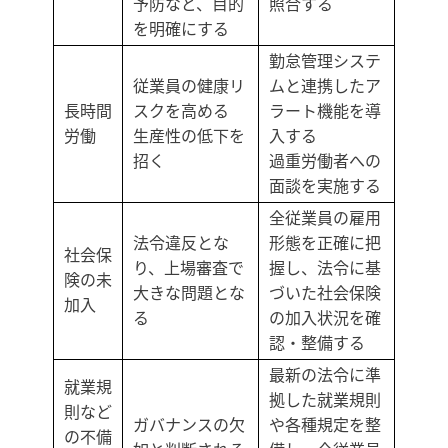
予防など、目的
照合する
を明確にする
勤怠管理システ
従業員の健康リ
ムと連携したア
長時間
スクを高める
ラート機能を導
労働
生産性の低下を
入する
招く
過重労働者への
面談を実施する
全従業員の雇用
法令違反とな
形態を正確に把
社会保
り、上場審査で
握し、法令に基
険の未
大きな問題とな
づいた社会保険
加入
る
の加入状況を確
認・整備する
最新の法令に準
就業規
拠した就業規則
則など
ガバナンスの欠
や各種規定を整
の不備