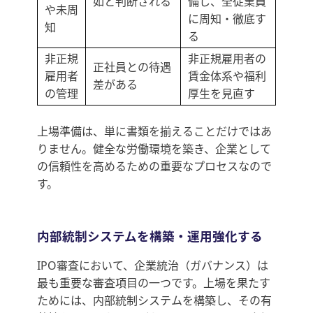
如と判断される
備し、全従業員
や未周
に周知・徹底す
知
る
非正規
非正規雇用者の
正社員との待遇
雇用者
賃金体系や福利
差がある
の管理
厚生を見直す
上場準備は、単に書類を揃えることだけではあ
りません。健全な労働環境を築き、企業として
の信頼性を高めるための重要なプロセスなので
す。
内部統制システムを構築・運用強化する
IPO審査において、企業統治（ガバナンス）は
最も重要な審査項目の一つです。上場を果たす
ためには、内部統制システムを構築し、その有