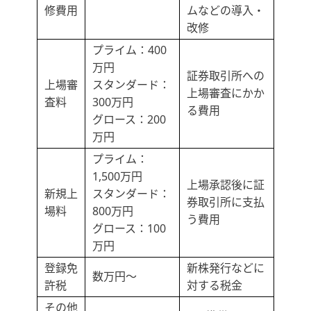
修費用
ムなどの導入・
改修
プライム：400
万円
証券取引所への
上場審
スタンダード：
上場審査にかか
査料
300万円
る費用
グロース：200
万円
プライム：
1,500万円
上場承認後に証
新規上
スタンダード：
券取引所に支払
場料
800万円
う費用
グロース：100
万円
登録免
新株発行などに
数万円～
許税
対する税金
その他