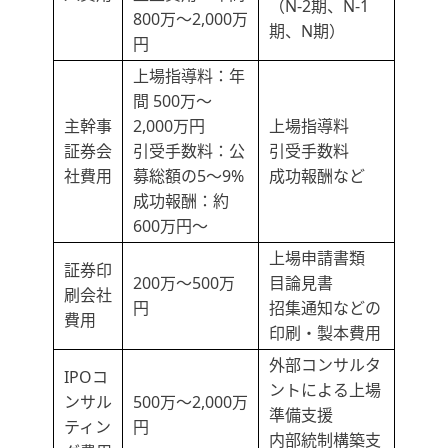
（N-2期、N-1
800万～2,000万
期、N期）
円
上場指導料：年
間 500万～
主幹事
2,000万円
上場指導料
証券会
引受手数料：公
引受手数料
社費用
募総額の5～9%
成功報酬など
成功報酬：約
600万円～
上場申請書類
証券印
200万～500万
目論見書
刷会社
円
招集通知などの
費用
印刷・製本費用
外部コンサルタ
IPOコ
ントによる上場
ンサル
500万～2,000万
準備支援
ティン
円
内部統制構築支