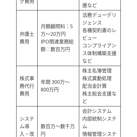
グ費用
援など
法務デューデリ
ジェンス
月額顧問料：5
各種契約書のレ
弁護士
万～20万円
ビュー
費用
IPO関連業務総
コンプライアン
額：数百万円
ス体制構築支援
など
株主名簿管理
株式事
株式異動処理
年間 300万～
務代行
配当金計算
800万円
費用
株主総会支援な
ど
会計システム
システ
内部統制システ
ム導
数百万～数千万
ム
入・改
円
情報管理システ