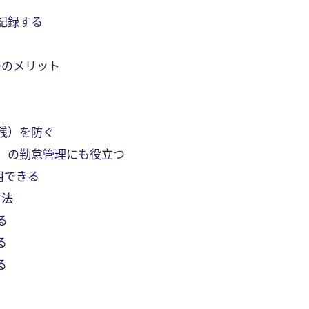
記録する
つのメリット
残）を防ぐ
）の勤怠管理にも役立つ
用できる
方法
る
る
る