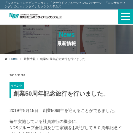
「システムインテグレーション」「クラウドソリューション&パッケージ」「コンサルティ
ング」のニッポンダイナミックシステムズ
togg
navi
News
最新情報
HOME
最新情報
創業50周年記念旅行を行いました。
2019/11/18
イベント
創業50周年記念旅行を行いました。
2019年8月15日 創業50周年を迎えることができました。
毎年実施している社員旅行の機会に、
NDSグループ全社員及びご家族をお呼びして５０周年記念イ