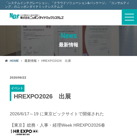
「システムインテグレーション」「クラウドソリューション&パッケージ」「コンサルティ
ング」のニッポンダイナミックシステムズ
採用情報
togg
navi
News
その他
最新情報
最新情報
HOME
最新情報
HREXPO2026 出展
セキュリティポリシー
2026/06/22
個人情報保護について
イベント
HREXPO2026 出展
サイトマップ
2026/6/17～19 に東京ビックサイトで開催された
お問い合わせ
【東京】総務・人事・経理Week HREXPO2026春