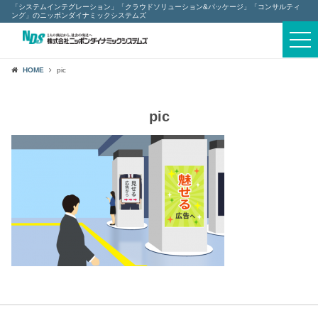
「システムインテグレーション」「クラウドソリューション&パッケージ」「コンサルティ
ング」のニッポンダイナミックシステムズ
採用情報
togg
navi
HOME
pic
その他
pic
最新情報
セキュリティポリシー
個人情報保護について
サイトマップ
お問い合わせ