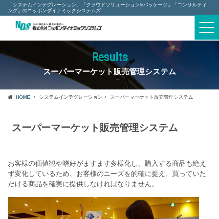
「システムインテグレーション」「クラウドソリューション&パッケージ」「コンサルティ
ング」のニッポンダイナミックシステムズ
採用情報
togg
navi
その他
Results
スーパーマーケット販売管理システム
最新情報
HOME
システムインテグレーション
スーパーマーケット販売管理システム
セキュリティポリシー
スーパーマーケット販売管理システム
個人情報保護について
サイトマップ
お客様の価値観や嗜好がますます多様化し、購入する商品も絶え
ず変化しているため、お客様のニーズを的確に捉え、買っていた
だける商品を確実に提供しなければなりません。
お問い合わせ